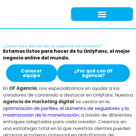
Agencia OnlyFans
¿Quién hay detrás de la agencia de onlyfans?
Estamos listos para hacer de tu OnlyFans, el mejor
negocio online del mundo.
Conocer
¿Por qué con OF
equipo
Agencia?
En
OF Agencia
, nos especializamos en ayudar a los
creadores de contenido a destacar en OnlyFans. Nuestra
agencia de marketing digital
se centra en la
optimización de perfiles, el aumento de seguidores y la
maximización de la monetización
, a través de diferentes
enfoques adaptados para cada creador. Creemos en
una estrategia total en la que nuestros clientes pueden
alcanzar el máximo potencial en plataformas de