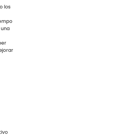
o los
tiempo
r una
ber
ejorar
tivo