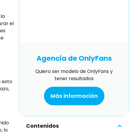
la
rar el
res
se
Agencia de OnlyFans
Quiero ser modelo de OnlyFans y
tener resultados
o esto
azo,
Más información
nido
Contenidos
, lo