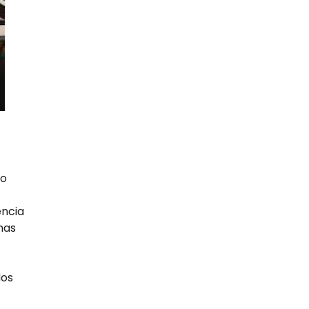
go
encia
nas
dos