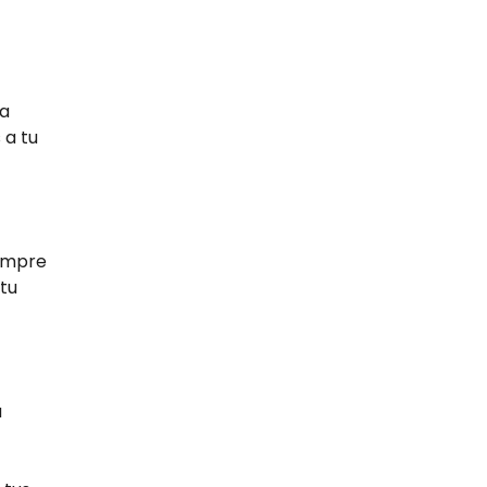
la
 a tu
iempre
 tu
a