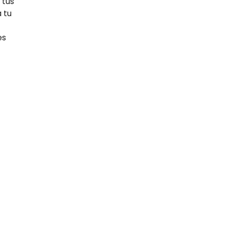
 tus
 tu
es