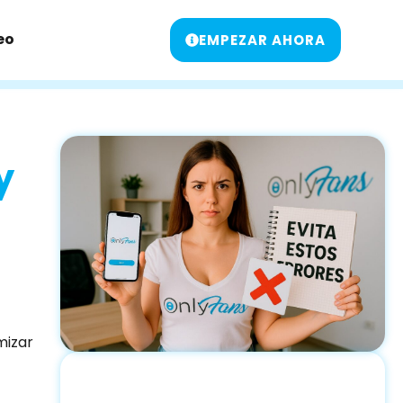
eo
EMPEZAR AHORA
y
mizar